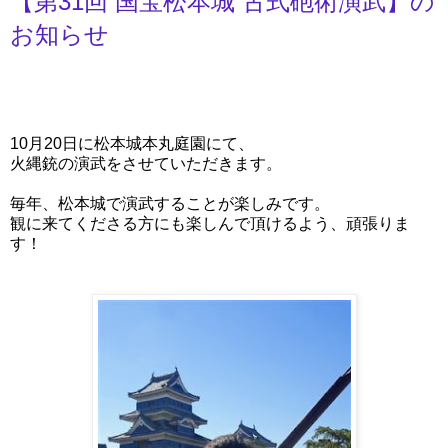
【第31回 国宝松本城 古式砲術演武】の
お知らせ
【第31回 国宝松本城 古式砲術演武】
10月20日に松本城本丸庭園にて、
火縄銃の演武をさせていただきます。
毎年、松本城で演武することが楽しみです。
観に来てくださる方にも楽しんで頂けるよう、頑張りま
す！