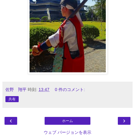
佐野 翔平
時刻:
13:47
0 件のコメント:
共有
‹
›
ホーム
ウェブ バージョンを表示