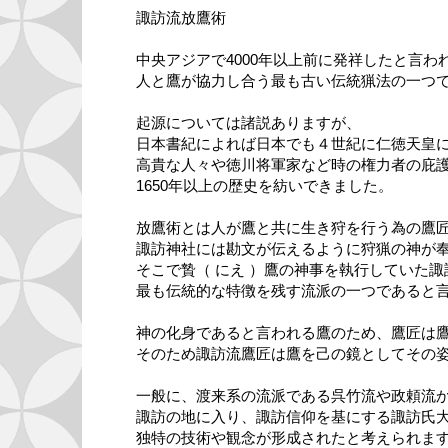
諏訪流放鷹術
中央アジアで4000年以上前に発祥したと言わ
人と鷹が協力し合う最も古い伝統猟法の一つ
起源については諸説ありますが、
日本書紀によれば日本でも４世紀に仁徳天皇
高貴な人々や徳川将軍家など時の権力者の庇
1650年以上の歴史を紡いできました。
放鷹術とは人が鷹と共に生き狩を行う為の鷹
諏訪神社には勘文が伝えるように狩猟の神が
そこで贄（ にえ ）鷹の神事を執行していた諏
最も伝統的な特徴を残す流派の一つであると
神の化身であると言われる鷹のため、鷹匠は
そのため諏訪流鷹匠は鷹を己の鏡としてその
一般に、渡来系の流派である呉竹流や政頼流
諏訪の地に入り、諏訪信仰を基にする諏訪氏
独特の技術や観念が形成されたと考えられま