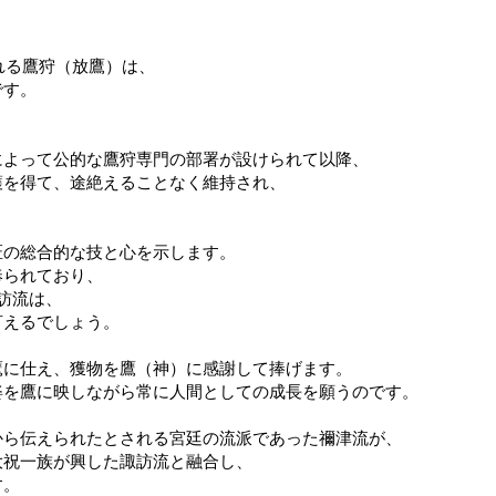
れる鷹狩（放鷹）は、
です。
によって公的な鷹狩専門の部署が設けられて以降、
護を得て、途絶えることなく維持され、
匠の総合的な技と心を示します。
奉られており、
訪流は、
言えるでしょう。
鷹に仕え、獲物を鷹（神）に感謝して捧げます。
姿を鷹に映しながら常に人間としての成長を願うのです。
から伝えられたとされる宮廷の流派であった禰津流が、
大祝一族が興した諏訪流と融合し、
す。