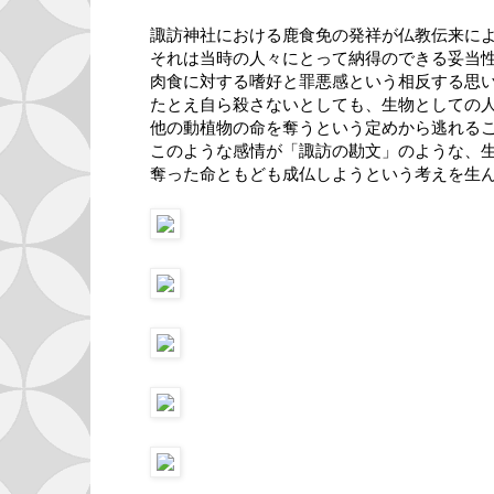
諏訪神社における鹿食免の発祥が仏教伝来に
それは当時の人々にとって納得のできる妥当
肉食に対する嗜好と罪悪感という相反する思
たとえ自ら殺さないとしても、生物としての
他の動植物の命を奪うという定めから逃れる
このような感情が「諏訪の勘文」のような、
奪った命ともども成仏しようという考えを生