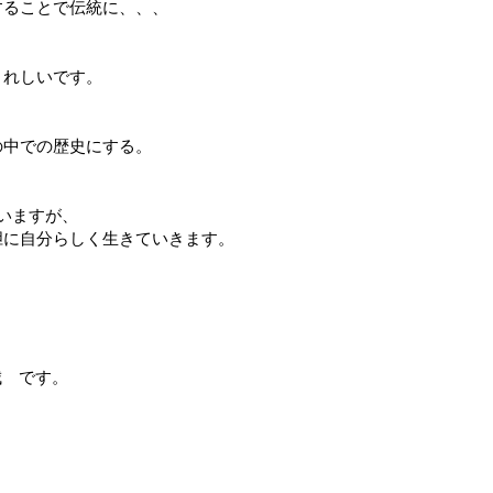
することで伝統に、、、
うれしいです。
の中での歴史にする。
いますが、
胆に自分らしく生きていきます。
神城 です。