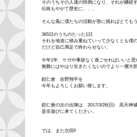
そのうちその人達の恒例になり、それが継続
伝統もやがて歴史に、、、
そんな風に僕たちの活動が形に残ればとても
365日のうちのたった1日
それを地道に積み重ねていって少なくとも僕
だけど自己満足で終わらせない。
今年1年、ケガや事故なく過ごせればいいと思
無難にはやはり生きたくないのでより一層大
鎧仁會 佐野翔平を
今年もよろしくお願い致します。
鎧仁會の次の出陣は 2017/3/26(日) 高天
是非遊びに来てください。
では、また次回‼︎