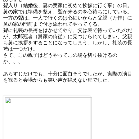
聟入り（結婚後、妻の実家に初めて挨拶に行く事）の日。
舅の家では準備を整え、聟が来るのを心待ちにしている。
一方の聟は、一人で行くのは心細いからと父親（万作）に
舅の家の門前まで付き添われてやってくる。
聟に礼装の長袴をはかせてやり、父は表で待っていたのだ
が、太郎冠者（舅家の侍従）に見つけられてしまい、
父親
も舅に挨拶をすることになってしまう。しかし、礼装の長
袴は一つだけ。
さて、この親子はどうやってこの場を切り抜けるの
か、、、
あらすじだけでも、十分に面白そうでしたが、実際の演目
を観ると会場からも笑い声が絶えない程でした。