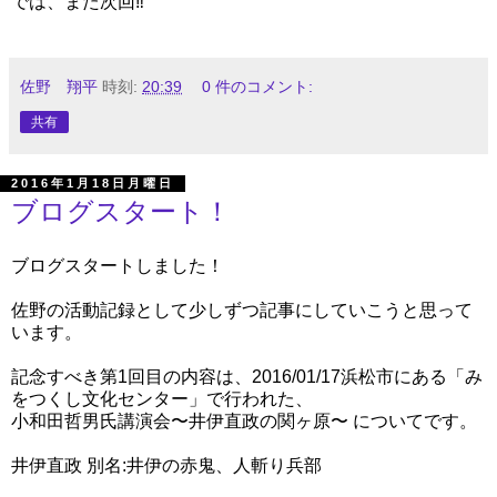
では、また次回‼︎
佐野 翔平
時刻:
20:39
0 件のコメント:
共有
2016年1月18日月曜日
ブログスタート！
ブログスタートしました！
佐野の活動記録として少しずつ記事にしていこうと思って
います。
記念すべき第1回目の内容は、2016/01/17浜松市にある「み
をつくし文化センター」で行われた、
小和田哲男氏講演会〜井伊直政の関ヶ原〜 についてです。
井伊直政 別名:井伊の赤鬼、人斬り兵部