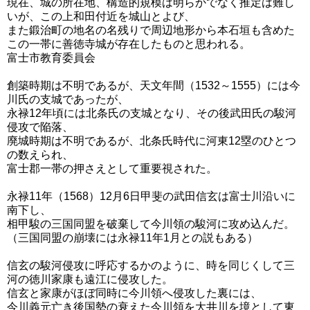
現在、城の所在地、構造的規模は明らかでなく推定は難し
いが、この上和田付近を城山とよび、
また鍛治町の地名の名残りで周辺地形から本石垣も含めた
この一帯に善徳寺城が存在したものと思われる。
富士市教育委員会
創築時期は不明であるが、天文年間（1532～1555）には今
川氏の支城であったが、
永禄12年頃には北条氏の支城となり、その後武田氏の駿河
侵攻で陥落、
廃城時期は不明であるが、北条氏時代に河東12塁のひとつ
の数えられ、
富士郡一帯の押さえとして重要視された。
永禄11年（1568）12月6日甲斐の武田信玄は富士川沿いに
南下し、
相甲駿の三国同盟を破棄して今川領の駿河に攻め込んだ。
（三国同盟の崩壊には永禄11年1月との説もある）
信玄の駿河侵攻に呼応するかのように、時を同じくして三
河の徳川家康も遠江に侵攻した。
信玄と家康がほぼ同時に今川領へ侵攻した裏には、
今川義元亡き後国勢の衰えた今川領を大井川を境として東