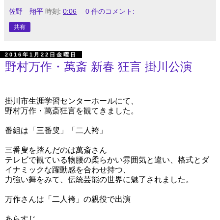
佐野 翔平
時刻:
0:06
0 件のコメント:
共有
2016年1月22日金曜日
野村万作・萬斎 新春 狂言 掛川公演
掛川市生涯学習センターホールにて、
野村万作・萬斎狂言を観てきました。
番組は「三番叟」「二人袴」
三番叟を踏んだのは萬斎さん
テレビで観ている物腰の柔らかい雰囲気と違い、格式とダ
イナミックな躍動感を合わせ持つ、
力強い舞をみて、
伝統芸能の世界に魅了されました。
万作さんは「二人袴」の親役で出演
あらすじ