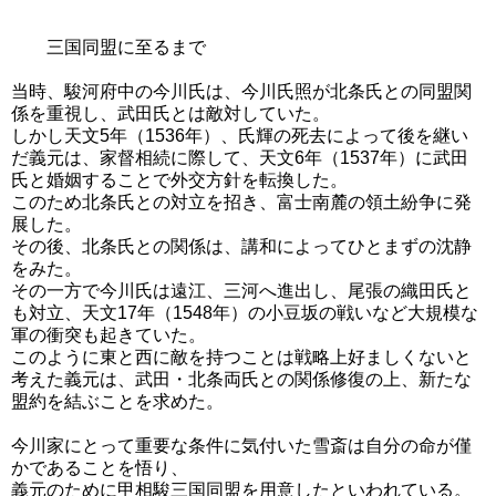
三国同盟に至るまで
当時、駿河府中の今川氏は、今川氏照が北条氏との同盟関
係を重視し、武田氏とは敵対していた。
しかし天文5年（1536年）、氏輝の死去によって後を継い
だ義元は、家督相続に際して、天文6年（1537年）に武田
氏と婚姻することで外交方針を転換した。
このため北条氏との対立を招き、富士南麓の領土紛争に発
展した。
その後、北条氏との関係は、講和によってひとまずの沈静
をみた。
その一方で今川氏は遠江、三河へ進出し、尾張の織田氏と
も対立、天文17年（1548年）の小豆坂の戦いなど大規模な
軍の衝突も起きていた。
このように東と西に敵を持つことは戦略上好ましくないと
考えた義元は、武田・北条両氏との関係修復の上、新たな
盟約を結ぶことを求めた。
今川家にとって重要な条件に気付いた雪斎は自分の命が僅
かであることを悟り、
義元のために甲相駿三国同盟を用意したといわれている。