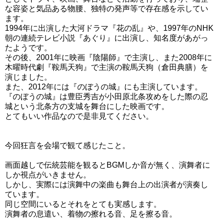
な容姿と気品ある物腰、独特の発声等で存在感を示してい
ます。
1994年に出演した大河ドラマ『花の乱』や、1997年のNHK
朝の連続テレビ小説『あぐり』に出演し、知名度があがっ
たようです。
その後、2001年に映画『陰陽師』で主演し、また2008年に
木曜時代劇『鞍馬天狗』で主演の鞍馬天狗（倉田典膳）を
演じました。
また、2012年には『のぼうの城』にも主演しています。
『のぼうの城』は豊臣秀吉が小田原北条攻めをした際の忍
城という北条方の支城を舞台にした映画です。
とてもいい作品なので是非見てください。
今回狂言を会場で観て感じたこと。
画面越しで伝統芸能を観るとBGMしか音が無く、演舞者に
しか視点がいきません。
しかし、実際には演舞中の楽曲も舞台上の出演者が演奏し
ています。
同じ空間にいるとそれをとても実感します。
演舞者の息遣い、着物の擦れる音、足を擦る音。