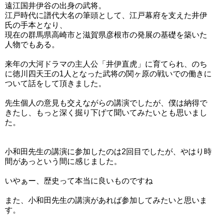
遠江国井伊谷の出身の武将。
江戸時代に譜代大名の筆頭として、江戸幕府を支えた井伊
氏の手本となり、
現在の群馬県高崎市と滋賀県彦根市の発展の基礎を築いた
人物でもある。
来年の大河ドラマの主人公「井伊直虎」に育てられ、のち
に徳川四天王の1人となった武将の関ヶ原の戦いでの働きに
ついて話をして頂きました。
先生個人の意見も交えながらの講演でしたが、僕は納得で
きたし、もっと深く掘り下げて聞いてみたいとも思いまし
た。
小和田先生の講演に参加したのは2回目でしたが、やはり時
間があっという間に感じました。
いやぁー、歴史って本当に良いものですね
また、小和田先生の講演があれば参加してみたいと思いま
す。