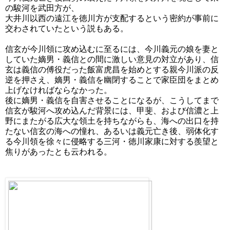
の駿河を武田方が、
大井川以西の遠江を徳川方が支配するという密約が事前に
交わされていたという説もある。
信玄が今川領に攻め込むに至るには、今川義元の娘を妻と
していた嫡男・義信との間に激しい意見の対立があり、信
玄は義信の傅役だった飯富虎昌を始めとする親今川派の反
逆を押さえ、嫡男・義信を幽閉することで家臣団をまとめ
上げなければならなかった。
後に嫡男・義信を自害させることになるが、こうしてまで
信玄が駿河へ攻め込んだ背景には、甲斐、および信濃と上
野にまたがる広大な領土を持ちながらも、海への出口を持
たない信玄の海への憧れ、あるいは義元亡き後、弱体化す
る今川領を徐々に侵略する三河・徳川家康に対する羨望と
焦りがあったとも云われる。