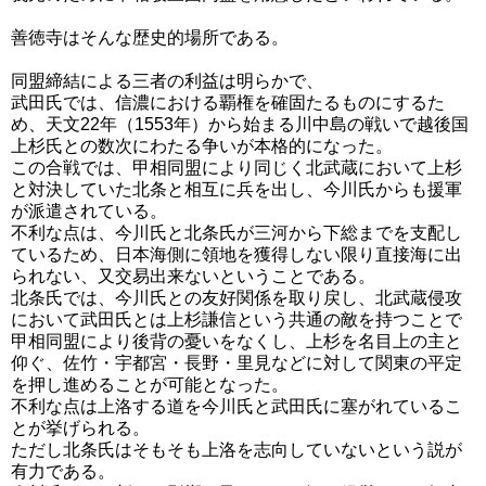
善徳寺はそんな歴史的場所である。
同盟締結による三者の利益は明らかで、
武田氏では、信濃における覇権を確固たるものにするた
め、天文22年（1553年）から始まる川中島の戦いで越後国
上杉氏との数次にわたる争いが本格的になった。
この合戦では、甲相同盟により同じく北武蔵において上杉
と対決していた北条と相互に兵を出し、今川氏からも援軍
が派遣されている。
不利な点は、今川氏と北条氏が三河から下総までを支配し
ているため、日本海側に領地を獲得しない限り直接海に出
られない、又交易出来ないということである。
北条氏では、今川氏との友好関係を取り戻し、北武蔵侵攻
において武田氏とは上杉謙信という共通の敵を持つことで
甲相同盟により後背の憂いをなくし、上杉を名目上の主と
仰ぐ、佐竹・宇都宮・長野・里見などに対して関東の平定
を押し進めることが可能となった。
不利な点は上洛する道を今川氏と武田氏に塞がれているこ
とが挙げられる。
ただし北条氏はそもそも上洛を志向していないという説が
有力である。