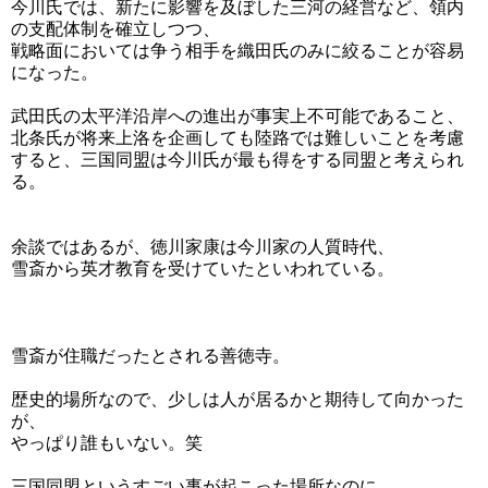
今川氏では、新たに影響を及ぼした三河の経営など、領内
の支配体制を確立しつつ、
戦略面においては争う相手を織田氏のみに絞ることが容易
になった。
武田氏の太平洋沿岸への進出が事実上不可能であること、
北条氏が将来上洛を企画しても陸路では難しいことを考慮
すると、三国同盟は今川氏が最も得をする同盟と考えられ
る。
余談ではあるが、徳川家康は今川家の人質時代、
雪斎から英才教育を受けていたといわれている。
雪斎が住職だったとされる善徳寺。
歴史的場所なので、少しは人が居るかと期待して向かった
が、
やっぱり誰もいない。笑
三国同盟というすごい事が起こった場所なのに、、