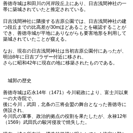
善徳寺城は和田川の河岸段丘上にあり、
日吉浅間神社の一
帯に築城されていたと推定されている。
日吉浅間神社に隣接する吉原公園では、日吉浅間神社の建
つ段丘までの比高差が30mほどあることを確認することが
でき、善徳寺城が平地にありながらも要害地形を利用して
築城されていたことが窺える。
なお、現在の日吉浅間神社は当初吉原公園付にあったが、
明治8年に日吉ブラザー付近に移され、
さらに昭和42年に現在の地に移築されたものである。
城郭の歴史
善徳寺城は応永14年（1471）今川範政により、富士川以東
一の大寺院で、
後に今川，武田，北条の三将会盟の舞台となった善徳寺に
併設され、
今川氏の軍事、政治的拠点の役割を果たしたが、永禄12年
（1569）武田氏の駿河侵攻で焼失した。