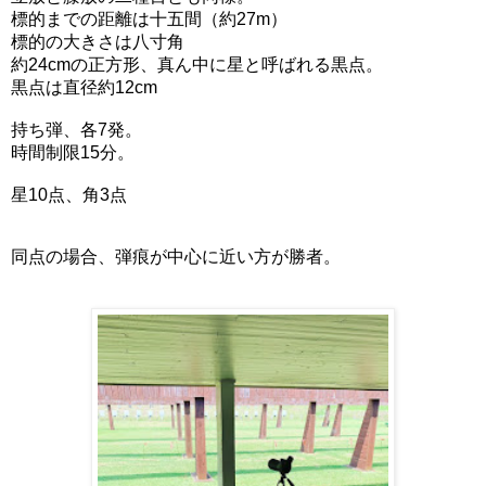
標的までの距離は十五間（約27m）
標的の大きさは八寸角
約24cmの正方形、真ん中に星と呼ばれる黒点。
黒点は直径約12cm
持ち弾、各7発。
時間制限15分。
星10点、角3点
同点の場合、弾痕が中心に近い方が勝者。