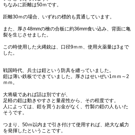
ちなみに距離は50ｍです。
距離30ｍの場合、いずれの標的も貫通しています。
また、厚さ48mmの檜の合板に約36mm食い込み、背面に亀
裂を生じさせました。
この時使用した火縄銃は、口径9ｍｍ、使用火薬量は3ｇで
した。
戦国時代、兵士は鎧という防具を纏っていました。
鎧は薄い鉄板でできていました。厚さはせいぜい1ｍｍ～2
ｍｍ。
大将級であれば話は別ですが、
足軽の鎧は動きやすさと量産性から、その程度です。
人によっては、鎧を買うお金がなく、竹製の鎧の人もいた
そうです。
つまり、50ｍ以内まで引き付けて使用すれば、絶大な威力
を発揮したということです。