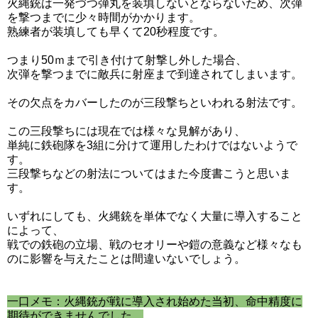
火縄銃は一発づつ弾丸を装填しないとならないため、次弾
を撃つまでに少々時間がかかります。
熟練者が装填しても早くて20秒程度です。
つまり50ｍまで引き付けて射撃し外した場合、
次弾を撃つまでに敵兵に射座まで到達されてしまいます。
その欠点をカバーしたのが三段撃ちといわれる射法です。
この三段撃ちには現在では様々な見解があり、
単純に鉄砲隊を3組に分けて運用したわけではないようで
す。
三段撃ちなどの射法についてはまた今度書こうと思いま
す。
いずれにしても、火縄銃を単体でなく大量に導入すること
によって、
戦での鉄砲の立場、戦のセオリーや鎧の意義など様々なも
のに影響を与えたことは間違いないでしょう。
一口メモ：火縄銃が戦に導入され始めた当初、命中精度に
期待ができませんでした。