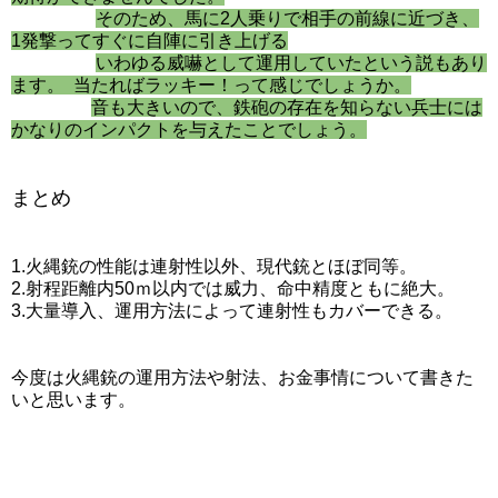
そのため、馬に2人乗りで相手の前線に近づき、
1発撃ってすぐに自陣に引き上げる
いわゆる威嚇として運用していたという説もあり
ます。 当たればラッキー！って感じでしょうか。
音も大きいので、鉄砲の存在を知らない兵士には
かなりのインパクトを与えたことでしょう。
まとめ
1.火縄銃の性能は連射性以外、現代銃とほぼ同等。
2.射程距離内50ｍ以内では威力、命中精度ともに絶大。
3.大量導入、運用方法によって連射性もカバーできる。
今度は火縄銃の運用方法や射法、お金事情について書きた
いと思います。