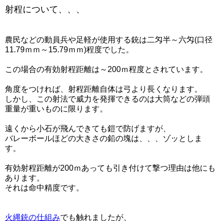
射程について、、、
農民などの動員兵や足軽が使用する銃は二匁半～六匁(口径
11.79ｍｍ～15.79ｍｍ)程度でした。
この場合の有効射程距離は～200ｍ程度とされています。
角度をつければ、射程距離自体は弓より長くなります。
しかし、この射法で威力を発揮できるのは大筒などの弾頭
重量が重いものに限ります。
遠くから小石が飛んできても鎧で防げますが、
バレーボールほどの大きさの鉛の塊は、、、ゾッとしま
す。
有効射程距離が200ｍあっても引き付けて撃つ理由は他にも
あります。
それは命中精度です。
火縄銃の仕組み
でも触れましたが、