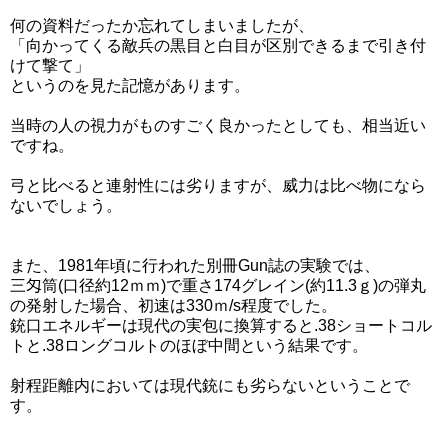
何の資料だったか忘れてしまいましたが、
「向かってくる敵兵の黒目と白目が区別できるまで引き付
けて撃て」
というのを見た記憶があります。
当時の人の視力がものすごく良かったとしても、相当近い
ですね。
弓と比べると連射性には劣りますが、威力は比べ物になら
ないでしょう。
また、1981年頃に行われた別冊Gun誌の実験では、
三匁筒(口径約12ｍｍ)で重さ174グレイン(約11.3ｇ)の弾丸
の発射した場合、初速は330ｍ/s程度でした。
銃口エネルギーは現代の実包に換算すると.38ショートコル
トと.38ロングコルトのほぼ中間という結果です。
射程距離内においては現代銃にも劣らないということで
す。