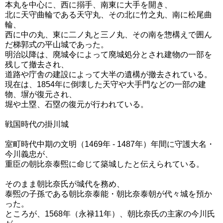
本丸を中心に、西に搦手、南東に大手を開き、
北に天守曲輪である天守丸、その北に竹之丸、南に松尾曲
輪、
西に中の丸、東に二ノ丸と三ノ丸、その南を惣構えで囲ん
だ梯郭式の平山城であった。
明治以降は、廃城令によって廃城処分とされ建物の一部を
残して撤去され、
道路や庁舎の建設によって大半の遺構が撤去されている。
現在は、1854年に倒壊した天守や大手門などの一部の建
物、塀が復元され、
堀や土塁、石塁の復元が行われている。
戦国時代の掛川城
室町時代中期の文明（1469年 - 1487年）年間に守護大名・
今川義忠が、
重臣の朝比奈泰煕に命じて築城したと伝えられている。
そのまま朝比奈氏が城代を務め、
泰煕の子孫である朝比奈泰能・朝比奈泰朝が代々城を預か
った。
ところが、1568年（永禄11年）、朝比奈氏の主家の今川氏