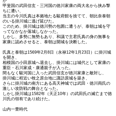
が
甲斐国の武田信玄・三河国の徳川家康の両大名から挟み撃
ちに遭い、
当主の今川氏真は本拠地たる駿府館を捨てて、朝比奈泰朝
のいる掛川城に逃げ延びた。
このため、掛川城は徳川勢の包囲に遭うが、泰朝は城を守
ってなかなか落城しなかった。
しかし、多勢に無勢もあり、和議で主君氏真の身の無事を
家康に認めさせると、泰朝は開城を決断した。
氏真と泰朝は1569年2月8日（永禄12年1月23日）に掛川城
を開き、
相模国の小田原城へ退去し、掛川城には城代として家康の
重臣・石川家成・康通親子が入った。
間もなく駿河国に入った武田信玄が徳川家康と敵対し、
掛川城に程近い牧之原台地に諏訪原城を築き、
さらに掛川城の南方にある高天神城では武田・徳川両氏の
激しい攻防戦の舞台となった。
しかし掛川城は1582年（天正10年）の武田氏の滅亡まで徳
川氏の領有であり続けた。
山内一豊時代